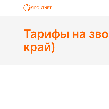
Тарифы на зво
край)